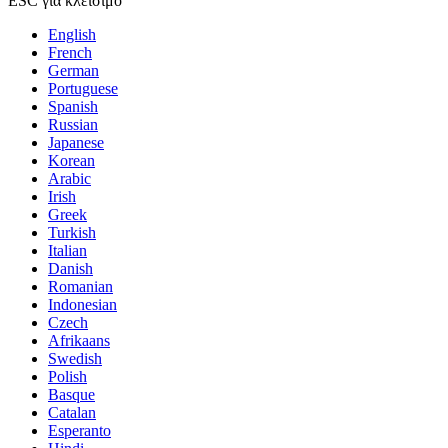
ESC για κλείσιμο
English
French
German
Portuguese
Spanish
Russian
Japanese
Korean
Arabic
Irish
Greek
Turkish
Italian
Danish
Romanian
Indonesian
Czech
Afrikaans
Swedish
Polish
Basque
Catalan
Esperanto